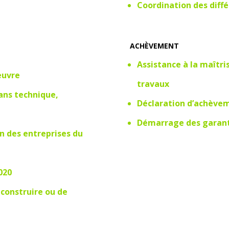
Coordination des diff
ACHÈVEMENT
Assistance à la maîtri
euvre
travaux
lans technique,
Déclaration d’achèvem
Démarrage des garant
on des entreprises du
020
 construire ou de