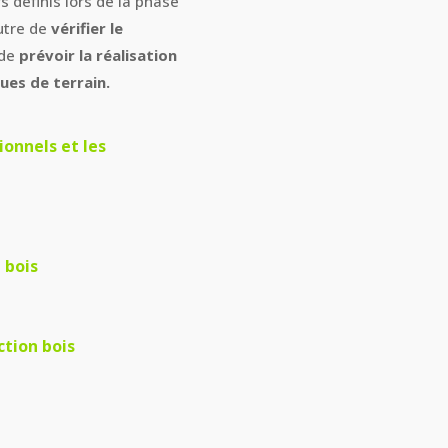
s définis lors de la phase
utre de
vérifier le
 de
prévoir la réalisation
ues de terrain.
ionnels et les
 bois
ction bois